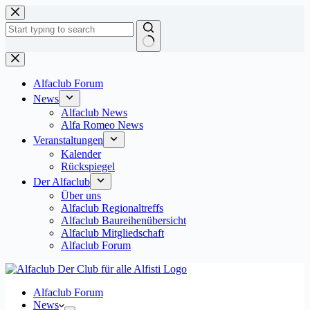
Zum
Inhalt
springen
Keine
Ergebnisse
Alfaclub Forum
News
Alfaclub News
Alfa Romeo News
Veranstaltungen
Kalender
Rückspiegel
Der Alfaclub
Über uns
Alfaclub Regionaltreffs
Alfaclub Baureihenübersicht
Alfaclub Mitgliedschaft
Alfaclub Forum
Alfaclub Forum
News