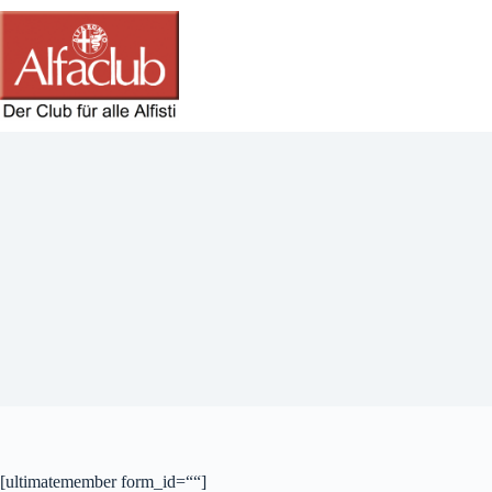
Zum
Inhalt
springen
[ultimatemember form_id=““]