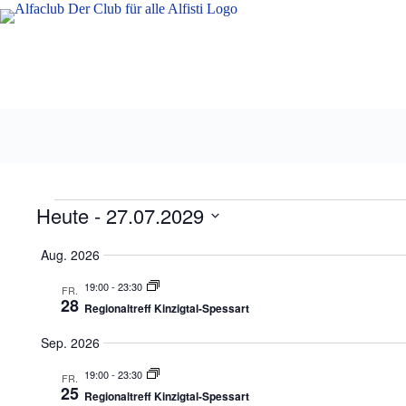
Zum
Inhalt
springen
Veranstaltungen
Heute
 - 
27.07.2029
D
a
Aug. 2026
t
u
19:00
-
23:30
FR.
m
28
Regionaltreff Kinzigtal-Spessart
a
u
Sep. 2026
s
w
19:00
-
23:30
ä
FR.
25
h
Regionaltreff Kinzigtal-Spessart