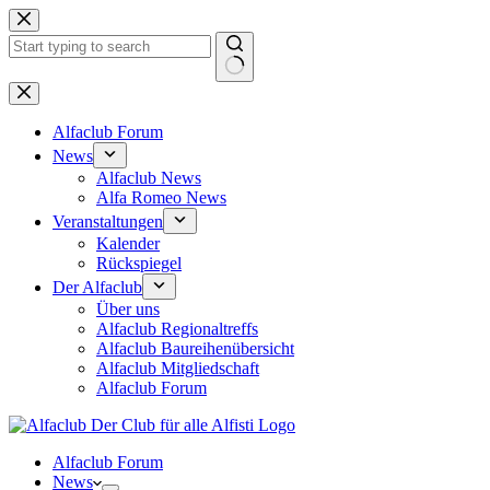
Zum
Inhalt
springen
Keine
Ergebnisse
Alfaclub Forum
News
Alfaclub News
Alfa Romeo News
Veranstaltungen
Kalender
Rückspiegel
Der Alfaclub
Über uns
Alfaclub Regionaltreffs
Alfaclub Baureihenübersicht
Alfaclub Mitgliedschaft
Alfaclub Forum
Alfaclub Forum
News