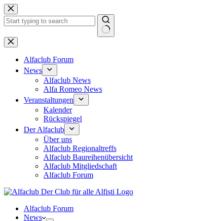
Zum
Inhalt
springen
Keine
Ergebnisse
Alfaclub Forum
News
Alfaclub News
Alfa Romeo News
Veranstaltungen
Kalender
Rückspiegel
Der Alfaclub
Über uns
Alfaclub Regionaltreffs
Alfaclub Baureihenübersicht
Alfaclub Mitgliedschaft
Alfaclub Forum
Alfaclub Forum
News