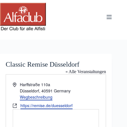
Zum
Inhalt
springen
Classic Remise Düsseldorf
« Alle Veranstaltungen
A
Harffstraße 110a
d
Düsseldorf
,
40591
Germany
r
Wegbeschreibung
e
W
https://remise.de/duesseldorf
s
e
s
b
e
s