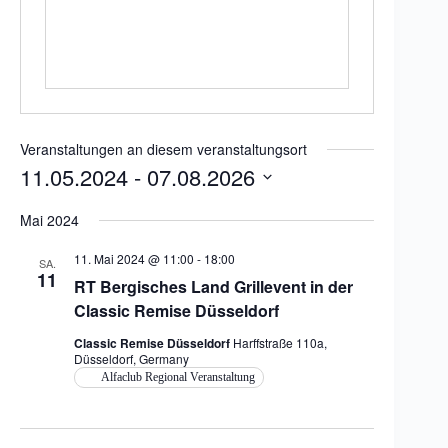
e
i
t
e
Veranstaltungen an diesem veranstaltungsort
11.05.2024
 - 
07.08.2026
D
a
Mai 2024
t
u
11. Mai 2024 @ 11:00
-
18:00
SA.
m
11
RT Bergisches Land Grillevent in der
w
ä
Classic Remise Düsseldorf
h
l
Classic Remise Düsseldorf
Harffstraße 110a,
e
Düsseldorf, Germany
n
Alfaclub Regional Veranstaltung
.