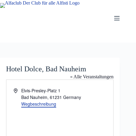
Zum
Inhalt
springen
Hotel Dolce, Bad Nauheim
« Alle Veranstaltungen
A
Elvis-Presley-Platz 1
d
Bad Nauheim
,
61231
Germany
r
Wegbeschreibung
e
s
s
e