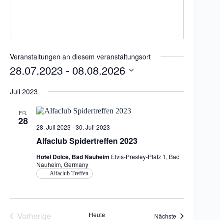
Veranstaltungen an diesem veranstaltungsort
28.07.2023
 - 
08.08.2026
D
a
Juli 2023
t
u
FR.
m
28
w
28. Juli 2023
-
30. Juli 2023
ä
Alfaclub Spidertreffen 2023
h
l
Hotel Dolce, Bad Nauheim
Elvis-Presley-Platz 1, Bad
e
Nauheim, Germany
n
.
Alfaclub Treffen
Vorherige
Heute
Veranstaltungen
Nächste