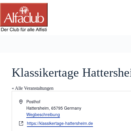
Zum
Inhalt
springen
Klassikertage Hattersh
« Alle Veranstaltungen
A
Posthof
d
Hattersheim
,
65795
Germany
r
Wegbeschreibung
e
W
https://klassikertage-hattersheim.de
s
e