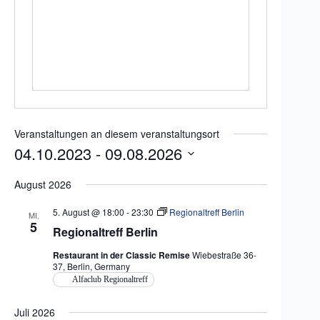
e
i
t
e
Veranstaltungen an diesem veranstaltungsort
04.10.2023
 - 
09.08.2026
D
a
August 2026
t
u
5. August @ 18:00
-
23:30
Regionaltreff Berlin
MI.
m
5
Regionaltreff Berlin
w
ä
Restaurant in der Classic Remise
Wiebestraße 36-
h
37, Berlin, Germany
l
e
Alfaclub Regionaltreff
n
.
Juli 2026