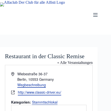
Zum
Inhalt
springen
Restaurant in der Classic Remise
« Alle Veranstaltungen
A
Wiebestraße 36-37
d
Berlin
,
10553
Germany
r
Wegbeschreibung
e
W
http://www.classic-driver.eu/
s
e
s
Kategorien:
Stammtischlokal
b
e
s