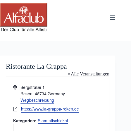
Zum
Inhalt
springen
Ristorante La Grappa
« Alle Veranstaltungen
A
Bergstraße 1
d
Reken
,
48734
Germany
r
Wegbeschreibung
e
W
https://www.la-grappa-reken.de
s
e
s
Kategorien:
Stammtischlokal
b
e
s