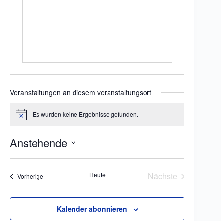
e
i
t
e
Veranstaltungen an diesem veranstaltungsort
Es wurden keine Ergebnisse gefunden.
H
i
n
Anstehende
w
e
D
i
a
s
t
Heute
Nächste
Veranstaltungen
Vorherige
u
Veranstaltungen
m
w
ä
Kalender abonnieren
h