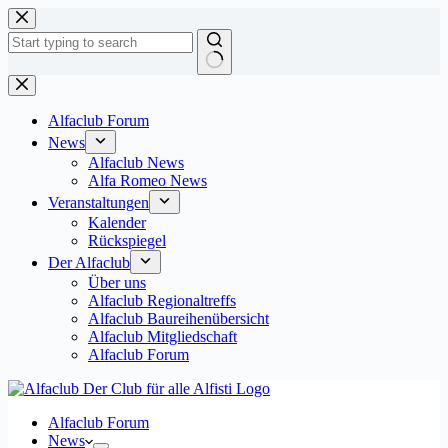
Zum
Inhalt
springen
Keine
Ergebnisse
Alfaclub Forum
News
Alfaclub News
Alfa Romeo News
Veranstaltungen
Kalender
Rückspiegel
Der Alfaclub
Über uns
Alfaclub Regionaltreffs
Alfaclub Baureihenübersicht
Alfaclub Mitgliedschaft
Alfaclub Forum
Alfaclub Forum
News