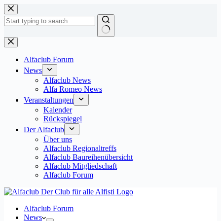
Zum
Inhalt
springen
Keine
Ergebnisse
Alfaclub Forum
News
Alfaclub News
Alfa Romeo News
Veranstaltungen
Kalender
Rückspiegel
Der Alfaclub
Über uns
Alfaclub Regionaltreffs
Alfaclub Baureihenübersicht
Alfaclub Mitgliedschaft
Alfaclub Forum
Alfaclub Forum
News