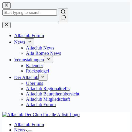
Zum
Inhalt
springen
Keine
Ergebnisse
Alfaclub Forum
News
Alfaclub News
Alfa Romeo News
Veranstaltungen
Kalender
Rückspiegel
Der Alfaclub
Über uns
Alfaclub Regionaltreffs
Alfaclub Baureihenübersicht
Alfaclub Mitgliedschaft
Alfaclub Forum
Alfaclub Forum
News