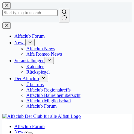
Zum
Inhalt
springen
Keine
Ergebnisse
Alfaclub Forum
News
Alfaclub News
Alfa Romeo News
Veranstaltungen
Kalender
Rückspiegel
Der Alfaclub
Über uns
Alfaclub Regionaltreffs
Alfaclub Baureihenübersicht
Alfaclub Mitgliedschaft
Alfaclub Forum
Alfaclub Forum
News