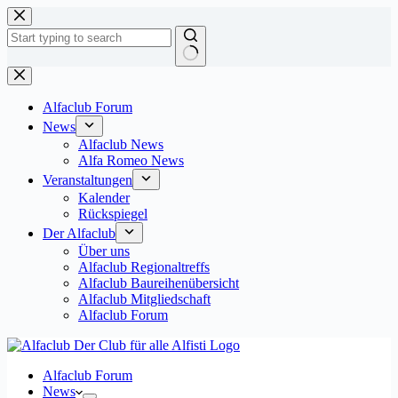
Zum
Inhalt
springen
Keine
Ergebnisse
Alfaclub Forum
News
Alfaclub News
Alfa Romeo News
Veranstaltungen
Kalender
Rückspiegel
Der Alfaclub
Über uns
Alfaclub Regionaltreffs
Alfaclub Baureihenübersicht
Alfaclub Mitgliedschaft
Alfaclub Forum
Alfaclub Forum
News