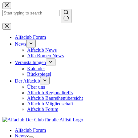
Zum
Inhalt
springen
Keine
Ergebnisse
Alfaclub Forum
News
Alfaclub News
Alfa Romeo News
Veranstaltungen
Kalender
Rückspiegel
Der Alfaclub
Über uns
Alfaclub Regionaltreffs
Alfaclub Baureihenübersicht
Alfaclub Mitgliedschaft
Alfaclub Forum
Alfaclub Forum
News