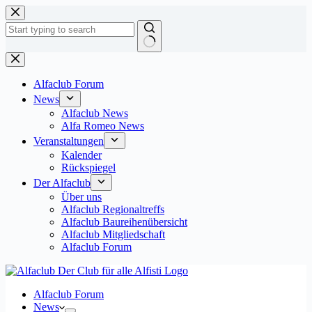
Zum
Inhalt
springen
Keine
Ergebnisse
Alfaclub Forum
News
Alfaclub News
Alfa Romeo News
Veranstaltungen
Kalender
Rückspiegel
Der Alfaclub
Über uns
Alfaclub Regionaltreffs
Alfaclub Baureihenübersicht
Alfaclub Mitgliedschaft
Alfaclub Forum
Alfaclub Forum
News