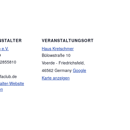
NSTALTER
VERANSTALTUNGSORT
 e.V.
Haus Kretschmer
n
Bülowstraße 10
2855810
Voerde - Friedrichsfeld
,
46562
Germany
Google
faclub.de
Karte anzeigen
alter-Website
en