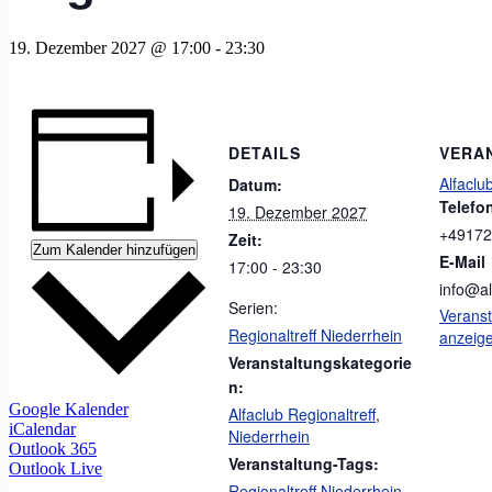
19. Dezember 2027 @ 17:00
-
23:30
DETAILS
VERA
Alfaclub
Datum:
Telefo
19. Dezember 2027
+49172
Zeit:
Zum Kalender hinzufügen
E-Mail
17:00 - 23:30
info@al
Serien:
Veranst
Regionaltreff Niederrhein
anzeig
Veranstaltungskategorie
n:
Google Kalender
Alfaclub Regionaltreff
,
iCalendar
Niederrhein
Outlook 365
Veranstaltung-Tags:
Outlook Live
Regionaltreff Niederrhein