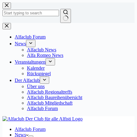
Zum
Inhalt
springen
Keine
Ergebnisse
Alfaclub Forum
News
Alfaclub News
Alfa Romeo News
Veranstaltungen
Kalender
Rückspiegel
Der Alfaclub
Über uns
Alfaclub Regionaltreffs
Alfaclub Baureihenübersicht
Alfaclub Mitgliedschaft
Alfaclub Forum
Alfaclub Forum
News