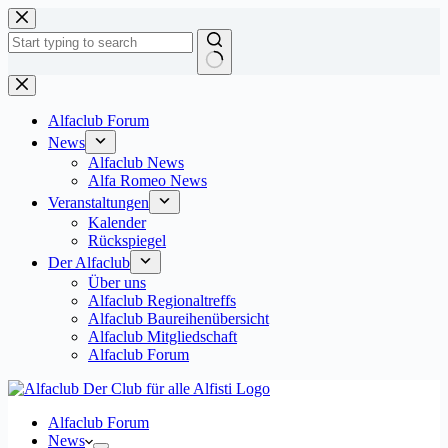
Zum
Inhalt
springen
Keine
Ergebnisse
Alfaclub Forum
News
Alfaclub News
Alfa Romeo News
Veranstaltungen
Kalender
Rückspiegel
Der Alfaclub
Über uns
Alfaclub Regionaltreffs
Alfaclub Baureihenübersicht
Alfaclub Mitgliedschaft
Alfaclub Forum
Alfaclub Forum
News