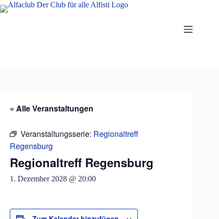
Zum
Inhalt
springen
« Alle Veranstaltungen
Veranstaltungsserie:
Regionaltreff
Regensburg
Regionaltreff Regensburg
1. Dezember 2028 @ 20:00
Zum Kalender hinzufügen