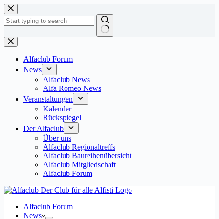
Zum
Inhalt
springen
Keine
Ergebnisse
Alfaclub Forum
News
Alfaclub News
Alfa Romeo News
Veranstaltungen
Kalender
Rückspiegel
Der Alfaclub
Über uns
Alfaclub Regionaltreffs
Alfaclub Baureihenübersicht
Alfaclub Mitgliedschaft
Alfaclub Forum
Alfaclub Forum
News