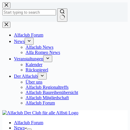
Zum
Inhalt
springen
Keine
Ergebnisse
Alfaclub Forum
News
Alfaclub News
Alfa Romeo News
Veranstaltungen
Kalender
Rückspiegel
Der Alfaclub
Über uns
Alfaclub Regionaltreffs
Alfaclub Baureihenübersicht
Alfaclub Mitgliedschaft
Alfaclub Forum
Alfaclub Forum
News