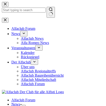
Zum
Inhalt
springen
Keine
Ergebnisse
Alfaclub Forum
News
Alfaclub News
Alfa Romeo News
Veranstaltungen
Kalender
Rückspiegel
Der Alfaclub
Über uns
Alfaclub Regionaltreffs
Alfaclub Baureihenübersicht
Alfaclub Mitgliedschaft
Alfaclub Forum
Alfaclub Forum
News