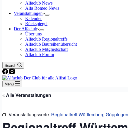
Alfaclub News
Alfa Romeo News
Veranstaltungen
Kalender
Rückspiegel
Der Alfaclub
Über uns
Alfaclub Regionaltreffs
Alfaclub Baureihenübersicht
Alfaclub Mitgliedschaft
Alfaclub Forum
Search
Menü
« Alle Veranstaltungen
Veranstaltungsserie:
Regionaltreff Württemberg Göppinge
Regionaltreff Württe