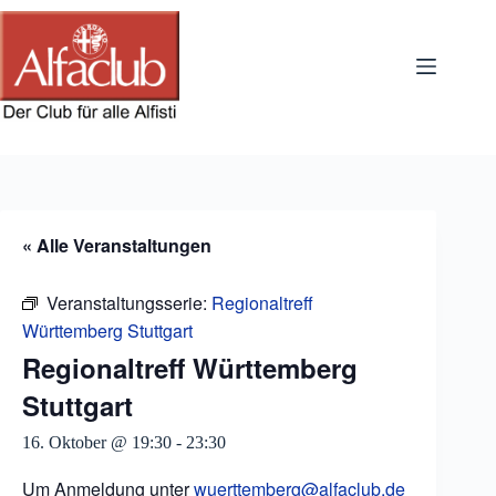
Zum
Inhalt
springen
« Alle Veranstaltungen
Veranstaltungsserie:
Regionaltreff
Württemberg Stuttgart
Regionaltreff Württemberg
Stuttgart
16. Oktober @ 19:30
-
23:30
Um Anmeldung unter
wuerttemberg@alfaclub.de