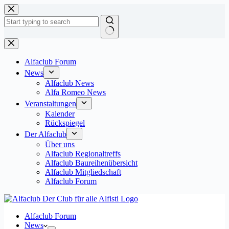
Zum
Inhalt
springen
Keine
Ergebnisse
Alfaclub Forum
News
Alfaclub News
Alfa Romeo News
Veranstaltungen
Kalender
Rückspiegel
Der Alfaclub
Über uns
Alfaclub Regionaltreffs
Alfaclub Baureihenübersicht
Alfaclub Mitgliedschaft
Alfaclub Forum
Alfaclub Forum
News