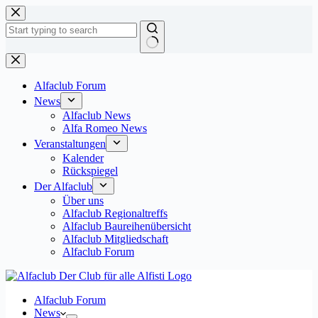
Zum
Inhalt
springen
Keine
Ergebnisse
Alfaclub Forum
News
Alfaclub News
Alfa Romeo News
Veranstaltungen
Kalender
Rückspiegel
Der Alfaclub
Über uns
Alfaclub Regionaltreffs
Alfaclub Baureihenübersicht
Alfaclub Mitgliedschaft
Alfaclub Forum
Alfaclub Forum
News