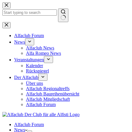
Zum
Inhalt
springen
Keine
Ergebnisse
Alfaclub Forum
News
Alfaclub News
Alfa Romeo News
Veranstaltungen
Kalender
Rückspiegel
Der Alfaclub
Über uns
Alfaclub Regionaltreffs
Alfaclub Baureihenübersicht
Alfaclub Mitgliedschaft
Alfaclub Forum
Alfaclub Forum
News