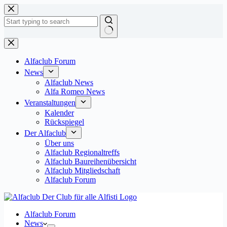
Zum
Inhalt
springen
Keine
Ergebnisse
Alfaclub Forum
News
Alfaclub News
Alfa Romeo News
Veranstaltungen
Kalender
Rückspiegel
Der Alfaclub
Über uns
Alfaclub Regionaltreffs
Alfaclub Baureihenübersicht
Alfaclub Mitgliedschaft
Alfaclub Forum
Alfaclub Forum
News