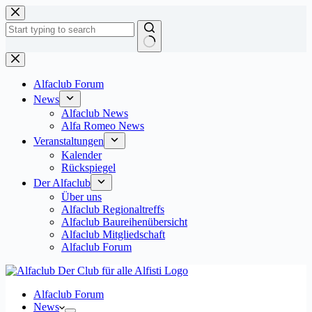
Zum
Inhalt
springen
Keine
Ergebnisse
Alfaclub Forum
News
Alfaclub News
Alfa Romeo News
Veranstaltungen
Kalender
Rückspiegel
Der Alfaclub
Über uns
Alfaclub Regionaltreffs
Alfaclub Baureihenübersicht
Alfaclub Mitgliedschaft
Alfaclub Forum
Alfaclub Forum
News