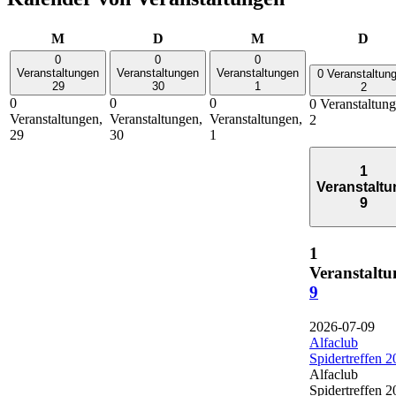
Montag
Dienstag
Mittwoch
Donn
M
D
M
D
0
0
0
Veranstaltungen
Veranstaltungen
Veranstaltungen
0 Veranstaltun
29
30
1
2
0
0
0
0 Veranstaltung
Veranstaltungen,
Veranstaltungen,
Veranstaltungen,
2
29
30
1
1
Veranstaltu
9
1
Veranstaltu
9
2026-07-09
Alfaclub
Spidertreffen 
Alfaclub
Spidertreffen 