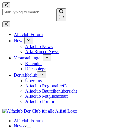
Zum
Inhalt
springen
Keine
Ergebnisse
Alfaclub Forum
News
Alfaclub News
Alfa Romeo News
Veranstaltungen
Kalender
Rückspiegel
Der Alfaclub
Über uns
Alfaclub Regionaltreffs
Alfaclub Baureihenübersicht
Alfaclub Mitgliedschaft
Alfaclub Forum
Alfaclub Forum
News