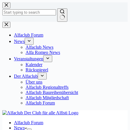
Zum
Inhalt
springen
Keine
Ergebnisse
Alfaclub Forum
News
Alfaclub News
Alfa Romeo News
Veranstaltungen
Kalender
Rückspiegel
Der Alfaclub
Über uns
Alfaclub Regionaltreffs
Alfaclub Baureihenübersicht
Alfaclub Mitgliedschaft
Alfaclub Forum
Alfaclub Forum
News