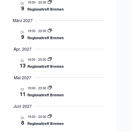
g
19:00
-
23:30
DI.
a
9
Regionaltreff Bremen
t
i
März 2027
o
n
19:00
-
23:30
DI.
9
Regionaltreff Bremen
Apr. 2027
19:00
-
23:30
DI.
13
Regionaltreff Bremen
Mai 2027
19:00
-
23:30
DI.
11
Regionaltreff Bremen
Juni 2027
19:00
-
23:30
DI.
8
Regionaltreff Bremen