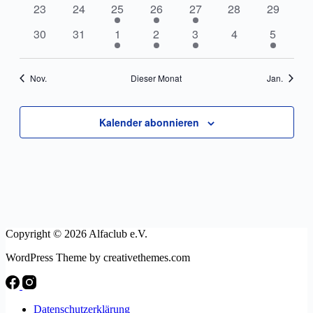
0
0
1
1
3
0
0
23
24
25
26
27
28
29
Veranstaltungen
Veranstaltungen
Veranstaltung
Veranstaltung
Veranstaltungen
Veranstaltungen
Veransta
0
0
1
1
7
0
1
30
31
1
2
3
4
5
Veranstaltungen
Veranstaltungen
Veranstaltung
Veranstaltung
Veranstaltungen
Veranstaltungen
Veransta
Nov.
Dieser Monat
Jan.
Kalender abonnieren
Copyright © 2026 Alfaclub e.V.
WordPress Theme by creativethemes.com
Datenschutzerklärung