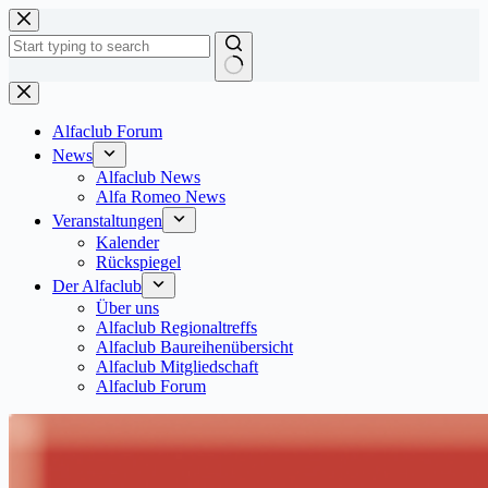
Zum
Inhalt
springen
Keine
Ergebnisse
Alfaclub Forum
News
Alfaclub News
Alfa Romeo News
Veranstaltungen
Kalender
Rückspiegel
Der Alfaclub
Über uns
Alfaclub Regionaltreffs
Alfaclub Baureihenübersicht
Alfaclub Mitgliedschaft
Alfaclub Forum