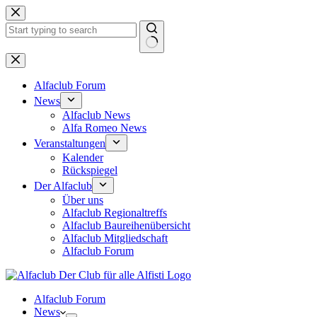
Zum
Inhalt
springen
Keine
Ergebnisse
Alfaclub Forum
News
Alfaclub News
Alfa Romeo News
Veranstaltungen
Kalender
Rückspiegel
Der Alfaclub
Über uns
Alfaclub Regionaltreffs
Alfaclub Baureihenübersicht
Alfaclub Mitgliedschaft
Alfaclub Forum
Alfaclub Forum
News