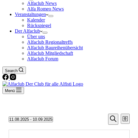
Alfaclub News
Alfa Romeo News
Veranstaltungen
Kalender
Rückspiegel
Der Alfaclub
Über uns
Alfaclub Regionaltreffs
Alfaclub Baureihenübersicht
Alfaclub Mitgliedschaft
Alfaclub Forum
Search
Menü
Veransta
Vera
Veranstaltungen
11.08.2025
 - 
10.09.2025
Karte
Ansic
Suche
Datum
Suche
Navi
auswählen.
und