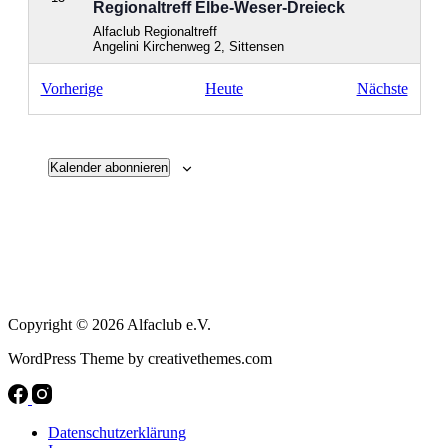
Regionaltreff Elbe-Weser-Dreieck
Alfaclub Regionaltreff
Angelini
Kirchenweg 2, Sittensen
Veranstaltungen
Verans
Vorherige
Heute
Nächste
AUG.
19:00
-
23:30
15
Regionaltreff Zürich
Alfaclub Regionaltreff
Regionaltreff Zürich
Industriestrasse 27, Gossau
Kalender abonnieren
AUG.
19:00
-
23:30
15
Regionaltreff Bodensee
Alfaclub Regionaltreff
Hotel & Restaurant Schönenberger Hof
Stockacher
Straße 16, Orsingen-Nenzingen
Copyright © 2026 Alfaclub e.V.
AUG.
19:00
-
23:30
15
WordPress Theme by creativethemes.com
Regionaltreff Rhein-Main Groß-Gerau
Alfaclub Regionaltreff
Ristorante-Pizzeria-Trattoria-Calabria
Helwigstraße 15,
Groß-Gerau
Datenschutzerklärung