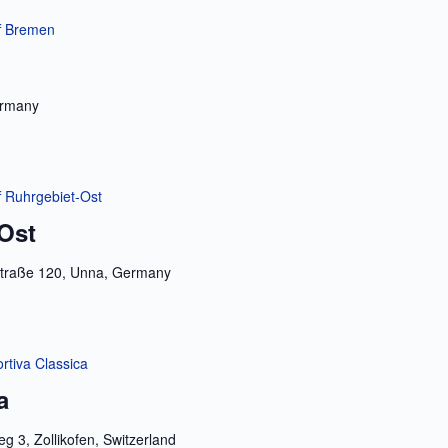
ff Bremen
ermany
f Ruhrgebiet-Ost
-Ost
raße 120, Unna, Germany
rtiva Classica
a
g 3, Zollikofen, Switzerland