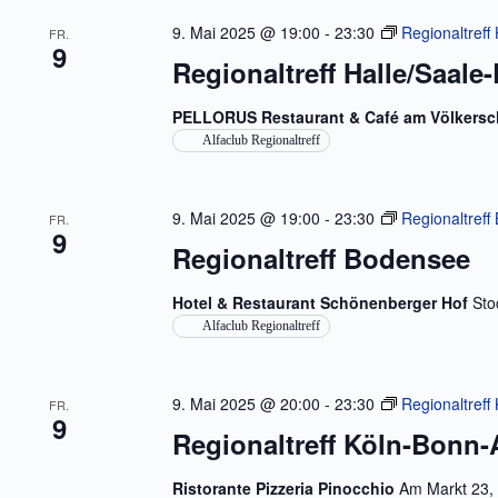
s
i
t
9. Mai 2025 @ 19:00
-
23:30
Regionaltreff
FR.
o
a
9
n
l
Regionaltreff Halle/Saale-
t
u
PELLORUS Restaurant & Café am Völkers
n
g
Alfaclub Regionaltreff
e
n
S
c
9. Mai 2025 @ 19:00
-
23:30
Regionaltref
FR.
h
9
l
Regionaltreff Bodensee
ü
s
Hotel & Restaurant Schönenberger Hof
Sto
s
e
Alfaclub Regionaltreff
l
w
o
r
9. Mai 2025 @ 20:00
-
23:30
Regionaltref
FR.
t
9
Regionaltreff Köln-Bonn
.
Ristorante Pizzeria Pinocchio
Am Markt 23,