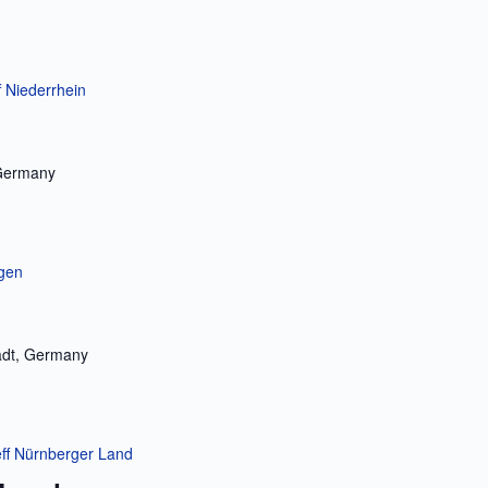
f Niederrhein
 Germany
ngen
adt, Germany
eff Nürnberger Land