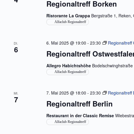
Regionaltreff Borken
o
S
l
r
e
u
t
n
c
Ristorante La Grappa
Bergstraße 1, Reken,
e
.
h
Alfaclub Regionaltreff
i
e
n
u
g
n
e
d
6. Mai 2025 @ 19:00
-
23:30
Regionaltreff
b
DI.
A
6
e
Regionaltreff Ostwestfale
n
n
s
.
i
S
Allegro Habichtshöhe
Bodelschwinghstraße 
c
u
Alfaclub Regionaltreff
h
c
t
h
e
e
n
n
7. Mai 2025 @ 18:00
-
23:30
Regionaltreff 
MI.
a
,
7
c
N
Regionaltreff Berlin
h
a
V
v
e
Restaurant in der Classic Remise
Wiebestra
i
r
g
Alfaclub Regionaltreff
a
a
n
t