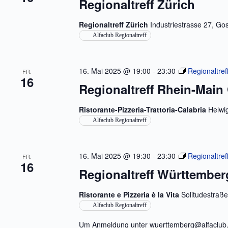
Regionaltreff Zürich
Regionaltreff Zürich
Industriestrasse 27, Go
Alfaclub Regionaltreff
16. Mai 2025 @ 19:00
-
23:30
Regionaltref
FR.
16
Regionaltreff Rhein-Main
Ristorante-Pizzeria-Trattoria-Calabria
Helwi
Alfaclub Regionaltreff
16. Mai 2025 @ 19:30
-
23:30
Regionaltref
FR.
16
Regionaltreff Württemberg
Ristorante e Pizzeria è la Vita
Solitudestraß
Alfaclub Regionaltreff
Um Anmeldung unter wuerttemberg@alfaclub.d