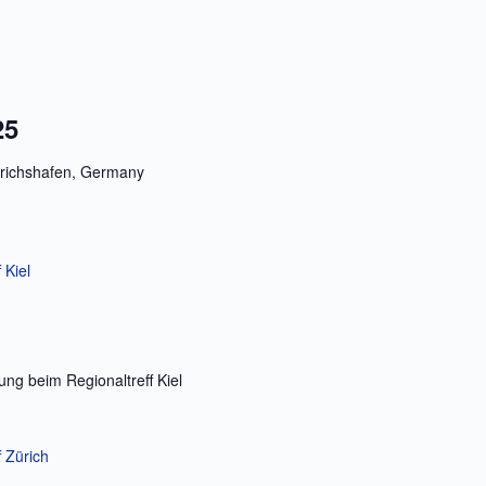
25
richshafen, Germany
 Kiel
ng beim Regionaltreff Kiel
f Zürich