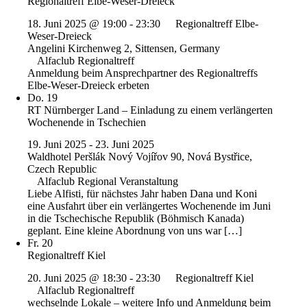
Regionaltreff Elbe-Weser-Dreieck
18. Juni 2025 @ 19:00
-
23:30
Regionaltreff Elbe-
Weser-Dreieck
Angelini
Kirchenweg 2, Sittensen, Germany
Alfaclub Regionaltreff
Anmeldung beim Ansprechpartner des Regionaltreffs
Elbe-Weser-Dreieck erbeten
Do.
19
RT Nürnberger Land – Einladung zu einem verlängerten
Wochenende in Tschechien
19. Juni 2025
-
23. Juni 2025
Waldhotel Peršlák
Nový Vojířov 90, Nová Bystřice,
Czech Republic
Alfaclub Regional Veranstaltung
Liebe Alfisti, für nächstes Jahr haben Dana und Koni
eine Ausfahrt über ein verlängertes Wochenende im Juni
in die Tschechische Republik (Böhmisch Kanada)
geplant. Eine kleine Abordnung von uns war […]
Fr.
20
Regionaltreff Kiel
20. Juni 2025 @ 18:30
-
23:30
Regionaltreff Kiel
Alfaclub Regionaltreff
wechselnde Lokale – weitere Info und Anmeldung beim