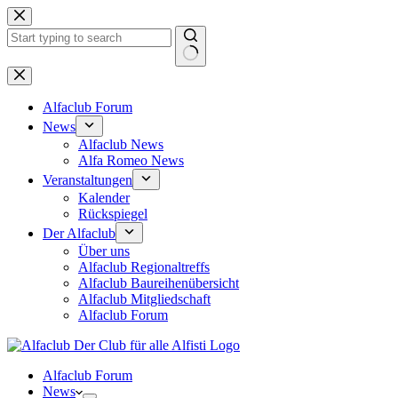
Zum
Inhalt
springen
Keine
Ergebnisse
Alfaclub Forum
News
Alfaclub News
Alfa Romeo News
Veranstaltungen
Kalender
Rückspiegel
Der Alfaclub
Über uns
Alfaclub Regionaltreffs
Alfaclub Baureihenübersicht
Alfaclub Mitgliedschaft
Alfaclub Forum
Alfaclub Forum
News