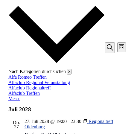
Datum
wählen.
Veransta
Vera
Liste
Ansic
Suche
Suche
Navi
und
Ansichten
Nach Kategorien durchsuchen
✕
Navigati
Alfa Romeo Treffen
Alfaclub Regional Veranstaltung
Alfaclub Regionaltreff
Alfaclub Treffen
Messe
Juli 2028
27. Juli 2028 @ 19:00
-
23:30
Regionaltreff
Do.
27
Oldenburg