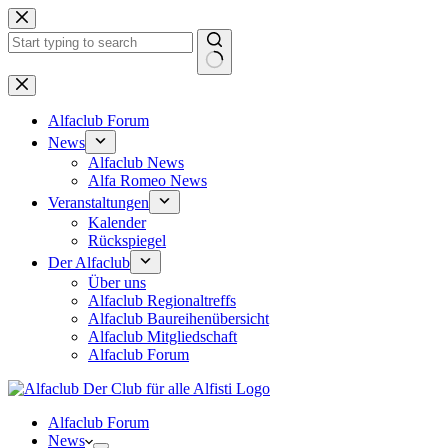
Zum
Inhalt
springen
Keine
Ergebnisse
Alfaclub Forum
News
Alfaclub News
Alfa Romeo News
Veranstaltungen
Kalender
Rückspiegel
Der Alfaclub
Über uns
Alfaclub Regionaltreffs
Alfaclub Baureihenübersicht
Alfaclub Mitgliedschaft
Alfaclub Forum
Alfaclub Forum
News