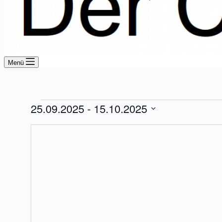
Menü
Veranstaltungen
25.09.2025
 - 
15.10.2025
Datum
auswählen.