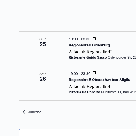
19:00
-
23:30
SEP.
25
Regionaltreff Oldenburg
Alfaclub Regionaltreff
Ristorante Guido Sasso
19:00
-
23:30
SEP.
26
Regionaltreff Oberschwaben-Allgäu
Alfaclub Regionaltreff
Mühltorstr. 11, B
Pizzeria Da Roberto
19:00
-
23:30
SEP.
Veranstaltungen
Vorherige
26
Regionaltreff Kinzigtal-Spessart
Alfaclub Regionaltreff
Pera Restaurant & Cocktail Lounge