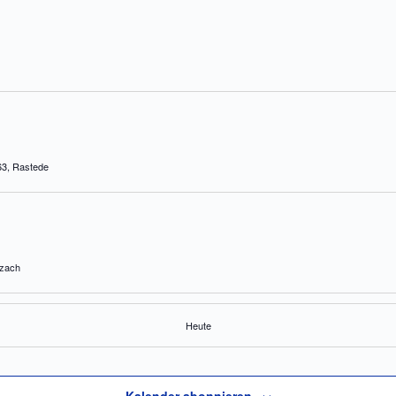
Oldenburger Str. 263, Rastede
ad Wurzach
Heute
Am Bahnhof 1, Langenselbold