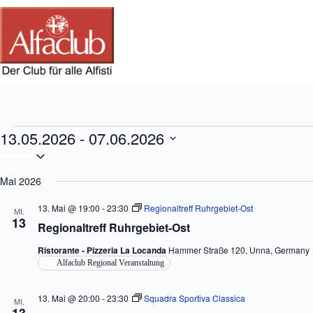
Zum
Inhalt
springen
Veranstaltungen
13.05.2026
 - 
07.06.2026
D
a
t
Mai 2026
u
m
13. Mai @ 19:00
-
23:30
Regionaltreff Ruhrgebiet-Ost
MI.
w
13
Regionaltreff Ruhrgebiet-Ost
ä
h
l
Ristorante - Pizzeria La Locanda
Hammer Straße 120, Unna, Germany
e
Alfaclub Regional Veranstaltung
n
.
13. Mai @ 20:00
-
23:30
Squadra Sportiva Classica
MI.