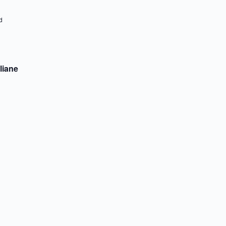
d
liane