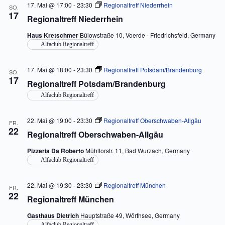
17. Mai @ 17:00
-
23:30
Regionaltreff Niederrhein
SO.
17
Regionaltreff Niederrhein
Haus Kretschmer
Bülowstraße 10, Voerde - Friedrichsfeld, Germany
Alfaclub Regionaltreff
17. Mai @ 18:00
-
23:30
Regionaltreff Potsdam/Brandenburg
SO.
17
Regionaltreff Potsdam/Brandenburg
Alfaclub Regionaltreff
22. Mai @ 19:00
-
23:30
Regionaltreff Oberschwaben-Allgäu
FR.
22
Regionaltreff Oberschwaben-Allgäu
Pizzeria Da Roberto
Mühltorstr. 11, Bad Wurzach, Germany
Alfaclub Regionaltreff
22. Mai @ 19:30
-
23:30
Regionaltreff München
FR.
22
Regionaltreff München
Gasthaus Dietrich
Hauptstraße 49, Wörthsee, Germany
Alfaclub Regionaltreff