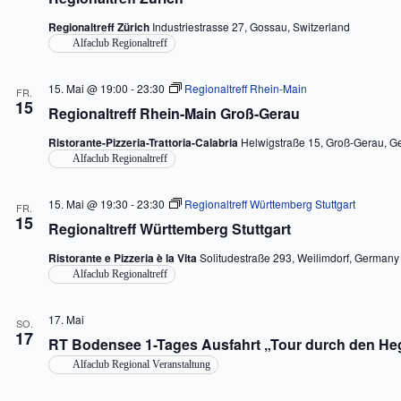
Regionaltreff Zürich
Industriestrasse 27, Gossau, Switzerland
Alfaclub Regionaltreff
15. Mai @ 19:00
-
23:30
Regionaltreff Rhein-Main
FR.
15
Regionaltreff Rhein-Main Groß-Gerau
Ristorante-Pizzeria-Trattoria-Calabria
Helwigstraße 15, Groß-Gerau, 
Alfaclub Regionaltreff
15. Mai @ 19:30
-
23:30
Regionaltreff Württemberg Stuttgart
FR.
15
Regionaltreff Württemberg Stuttgart
Ristorante e Pizzeria è la Vita
Solitudestraße 293, Weilimdorf, Germany
Alfaclub Regionaltreff
17. Mai
SO.
17
RT Bodensee 1-Tages Ausfahrt „Tour durch den He
Alfaclub Regional Veranstaltung