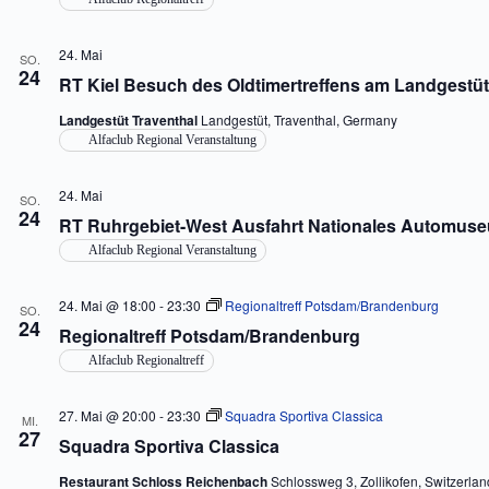
24. Mai
SO.
24
RT Kiel Besuch des Oldtimertreffens am Landgestüt
Landgestüt Traventhal
Landgestüt, Traventhal, Germany
Alfaclub Regional Veranstaltung
24. Mai
SO.
24
RT Ruhrgebiet-West Ausfahrt Nationales Automuse
Alfaclub Regional Veranstaltung
24. Mai @ 18:00
-
23:30
Regionaltreff Potsdam/Brandenburg
SO.
24
Regionaltreff Potsdam/Brandenburg
Alfaclub Regionaltreff
27. Mai @ 20:00
-
23:30
Squadra Sportiva Classica
MI.
27
Squadra Sportiva Classica
Restaurant Schloss Reichenbach
Schlossweg 3, Zollikofen, Switzerlan