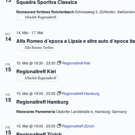
13
Squadra Sportiva Classica
Restaurant Schloss Reichenbach
Schlossweg 3, Zollikofen, Switzerlan
Alfaclub Regionaltreff
14. Mai
-
17. Mai
DO.
14
Alfa Romeo d´epoca a Lipsia e altre auto d´epoca ita
Alfa Romeo Treffen
15. Mai @ 18:30
-
23:30
Regionaltreff Kiel
FR.
15
Regionaltreff Kiel
Alfaclub Regionaltreff
15. Mai @ 19:00
-
23:30
Regionaltreff Hamburg
FR.
15
Regionaltreff Hamburg
Ristorante Pannetteria
Osdorfer Landstraße 4, Hamburg, Germany
15. Mai @ 19:00
-
23:30
Regionaltreff Zürich
FR.
15
Regionaltreff Zürich