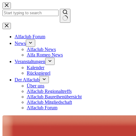
Zum
Inhalt
springen
Keine
Ergebnisse
Alfaclub Forum
News
Alfaclub News
Alfa Romeo News
Veranstaltungen
Kalender
Rückspiegel
Der Alfaclub
Über uns
Alfaclub Regionaltreffs
Alfaclub Baureihenübersicht
Alfaclub Mitgliedschaft
Alfaclub Forum