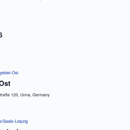
6
gebiet-Ost
-Ost
raße 120, Unna, Germany
le/Saale-Leipzig