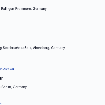
92, Balingen-Frommern, Germany
g
rg
Steinbruchstraße 1, Abensberg, Germany
ein-Neckar
ar
ulußheim, Germany
en