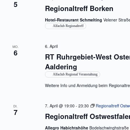
5
Regionaltreff Borken
Hotel-Restaurant Schmelting
Velener Straß
Alfaclub Regionaltreff
6. April
MO.
6
RT Ruhrgebiet-West Oste
Aaldering
Alfaclub Regional Veranstaltung
Weitere Info und Anmeldung beim Regionaltre
7. April @ 19:00
-
23:30
Regionaltreff Ostw
DI.
7
Regionaltreff Ostwestfale
Allegro Habichtshöhe
Bodelschwinghstraße 