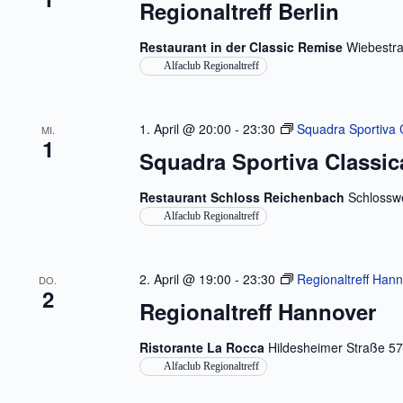
Regionaltreff Berlin
o
S
l
r
e
u
t
n
c
Restaurant in der Classic Remise
Wiebestra
e
.
h
Alfaclub Regionaltreff
i
e
n
u
g
n
e
d
1. April @ 20:00
-
23:30
Squadra Sportiva 
b
MI.
A
1
e
Squadra Sportiva Classic
n
n
s
.
i
S
Restaurant Schloss Reichenbach
Schlosswe
c
u
Alfaclub Regionaltreff
h
c
t
h
e
e
n
n
2. April @ 19:00
-
23:30
Regionaltreff Han
DO.
a
,
2
c
N
Regionaltreff Hannover
h
a
V
v
e
Ristorante La Rocca
Hildesheimer Straße 5
i
r
g
Alfaclub Regionaltreff
a
a
n
t