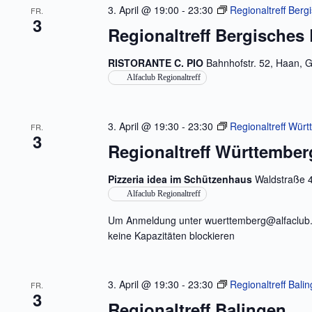
3. April @ 19:00
-
23:30
Regionaltreff Berg
FR.
3
Regionaltreff Bergisches
RISTORANTE C. PIO
Bahnhofstr. 52, Haan,
Alfaclub Regionaltreff
3. April @ 19:30
-
23:30
Regionaltreff Wür
FR.
3
Regionaltreff Württembe
Pizzeria idea im Schützenhaus
Waldstraße 
Alfaclub Regionaltreff
Um Anmeldung unter wuerttemberg@alfaclub.d
keine Kapazitäten blockieren
3. April @ 19:30
-
23:30
Regionaltreff Bali
FR.
3
Regionaltreff Balingen