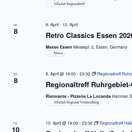
Alfaclub Regionaltreff
8. April
-
12. April
MI.
8
Retro Classics Essen 202
Messe Essen
Messepl. 2, Essen, Germany
Messe
8. April @ 19:00
-
23:30
Regionaltreff Ruhr
MI.
8
Regionaltreff Ruhrgebiet
Ristorante - Pizzeria La Locanda
Hammer St
Alfaclub Regional Veranstaltung
10. April @ 19:00
-
23:30
Regionaltreff Hal
FR.
10