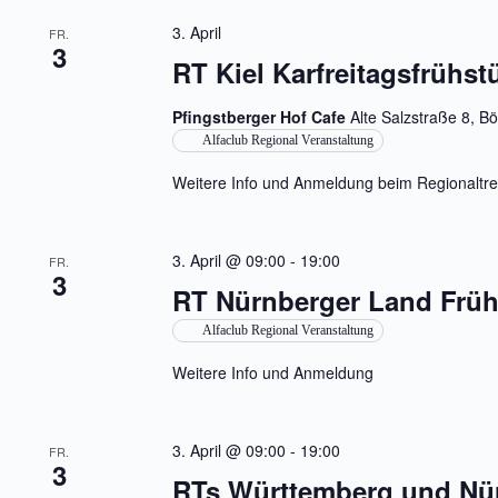
s
i
t
3. April
FR.
o
a
3
n
l
RT Kiel Karfreitagsfrühst
t
u
Pfingstberger Hof Cafe
Alte Salzstraße 8, B
n
g
Alfaclub Regional Veranstaltung
e
n
Weitere Info und Anmeldung beim Regionaltref
S
c
h
l
3. April @ 09:00
-
19:00
FR.
ü
3
s
RT Nürnberger Land Früh
s
e
Alfaclub Regional Veranstaltung
l
w
Weitere Info und Anmeldung
o
r
t
.
3. April @ 09:00
-
19:00
FR.
3
RTs Württemberg und Nür