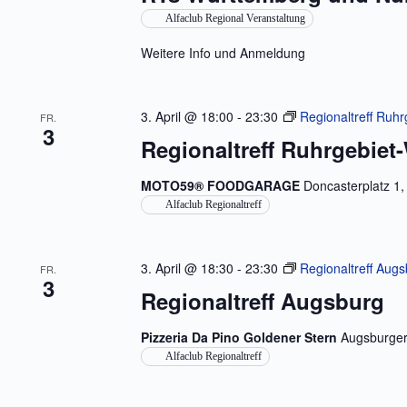
Alfaclub Regional Veranstaltung
Weitere Info und Anmeldung
3. April @ 18:00
-
23:30
Regionaltreff Ruh
FR.
3
Regionaltreff Ruhrgebiet
MOTO59® FOODGARAGE
Doncasterplatz 1
Alfaclub Regionaltreff
3. April @ 18:30
-
23:30
Regionaltreff Aug
FR.
3
Regionaltreff Augsburg
Pizzeria Da Pino Goldener Stern
Augsburger
Alfaclub Regionaltreff