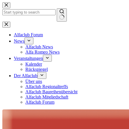
Zum
Inhalt
springen
Keine
Ergebnisse
Alfaclub Forum
News
Alfaclub News
Alfa Romeo News
Veranstaltungen
Kalender
Rückspiegel
Der Alfaclub
Über uns
Alfaclub Regionaltreffs
Alfaclub Baureihenübersicht
Alfaclub Mitgliedschaft
Alfaclub Forum